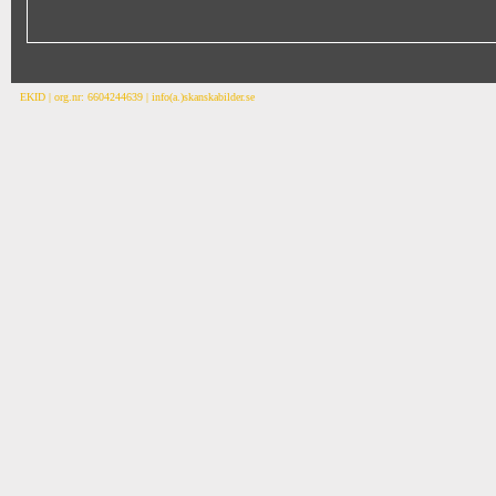
EKID | org.nr: 6604244639 | info(a.)skanskabilder.se