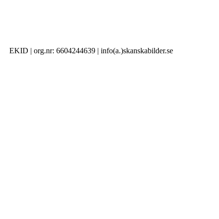
EKID | org.nr: 6604244639 | info(a.)skanskabilder.se