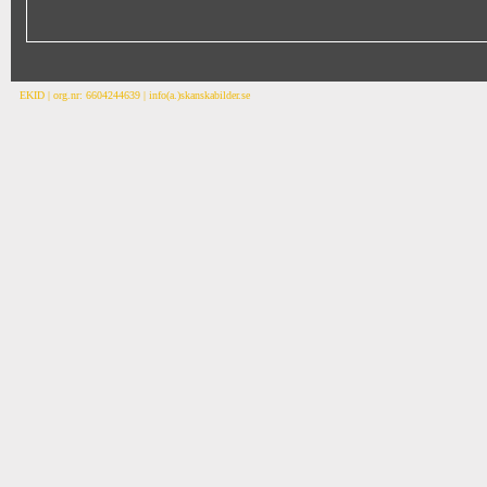
EKID | org.nr: 6604244639 | info(a.)skanskabilder.se