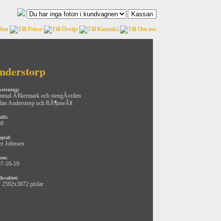
nderstorp
krivning:
mal Ã¥kermark och stengÃ¤rden
lan Anderstorp och RÃ¶nneÃ¥.
oID:
60
ograf:
er Johnsen
um:
7-10-19
kvalitet:
f 2592x3872 pixlar