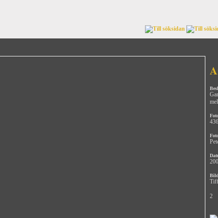
A
Bes
Gam
mel
Fot
43
Fot
Pet
Dat
200
Bild
Tif
2