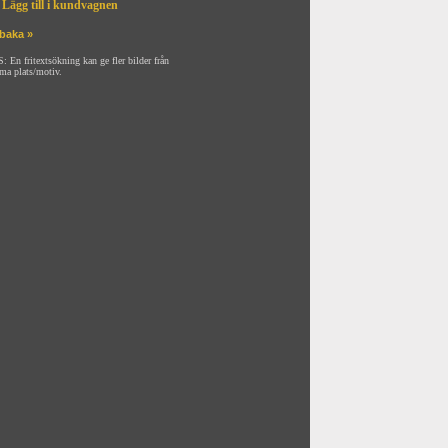
Lägg till i kundvagnen
lbaka »
: En fritextsökning kan ge fler bilder från
ma plats/motiv.