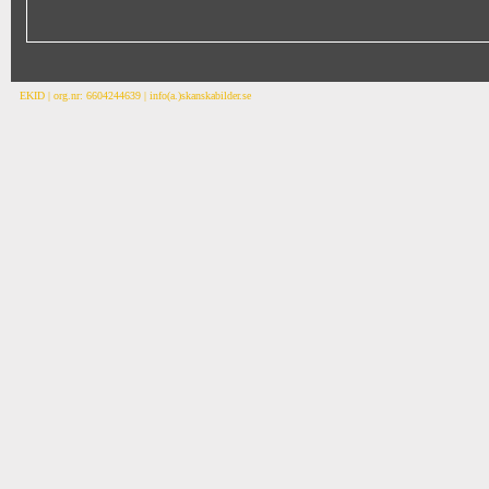
EKID | org.nr: 6604244639 | info(a.)skanskabilder.se