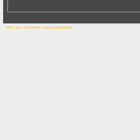
EKID | org.nr: 6604244639 | info(a.)skanskabilder.se