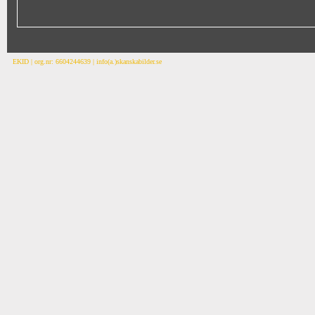
EKID | org.nr: 6604244639 | info(a.)skanskabilder.se