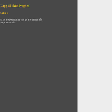
Lägg till i kundvagnen
lbaka »
: En fritextsökning kan ge fler bilder från
ma plats/motiv.