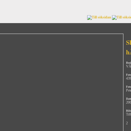
S
h
Bes
VÃ¤
Fot
43
Fot
Pet
Dat
200
Bild
Tif
2