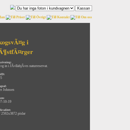
kogsvÃ¤g i
Ã¶stfÃ¤rger
krivning:
g in i JÃ¤llabjÃ¤rs naturreservat.
oID:
95
ograf:
er Johnsen
um:
7-10-19
kvalitet:
f 2592x3872 pixlar