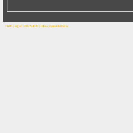
EKID | org.nr: 6604244639 | info(a.)skanskabilder.se