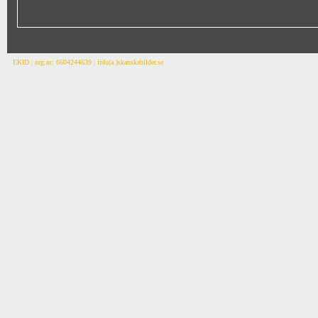
EKID | org.nr: 6604244639 | info(a.)skanskabilder.se