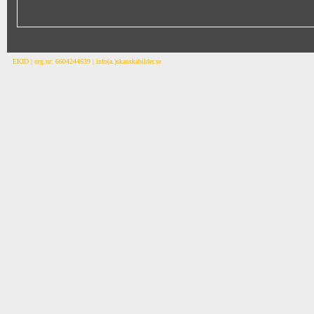
EKID | org.nr: 6604244639 | info(a.)skanskabilder.se