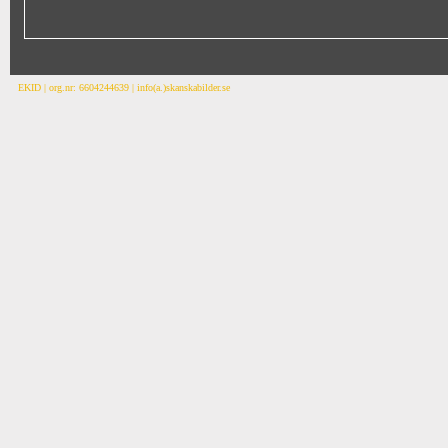
EKID | org.nr: 6604244639 | info(a.)skanskabilder.se