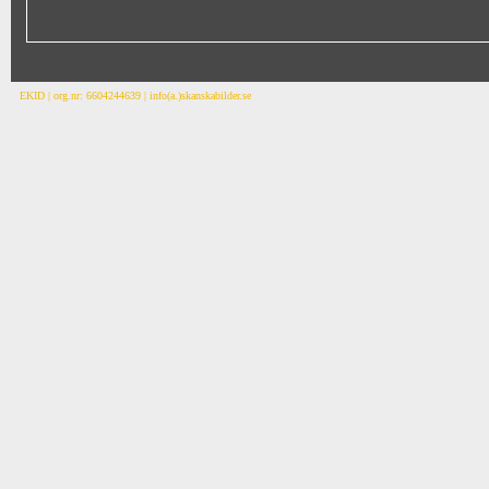
EKID | org.nr: 6604244639 | info(a.)skanskabilder.se