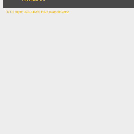
Läs villkoren »
EKID | org.nr: 6604244639 | info(a.)skanskabilder.se