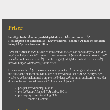
Priser
Samtliga bilder Ã¤r copyrightskyddade men fÃ¥r laddas ner fÃ¶r
skissarbeten och liknande. Se "LÃ¤s villkoren" nedan fÃ¶r mer information
kring kÃ¶p- och leveransvillkor.
FÃ¶r att fÃ¶renkla fÃ¶r bÃ¥de er som bestÃ¤llare och oss som bildbyrÃ¥ har vi en
mycket enkel prislista â€“ men om ni Ã¤r osÃ¤ker, Ã¶nskar diskutera priset etc sÃ¥
var vÃ¤nlig kontakta oss (fÃ¶re publiceringâ€¦) info@skanskabilder.se. Vid stÃ¶rre
bestÃ¤llningar lÃ¤mnar vi gÃ¤rna offert.
Om inte annat har Ã¶verenskommits avser priset anvÃ¤ndning av bilden vid ett
tillfÃ¤lle och i ett medium. Om bilden ska anvÃ¤ndas t ex fÃ¶r bÃ¥de tryck och
webb ska Ã¶verenskommelse om pris fÃ¶r detta gÃ¶ras innan publicering sker. Har
du andra behov - kontakta oss sÃ¥ hittar vi en lÃ¶sning!
pris per anvÃ¤ndning: 600 kr
pris lÃ¥gupplÃ¶st bild fÃ¶r webb: 300 kr
pris royaltyfri anvÃ¤ndning: 900 kr
moms tillkommer