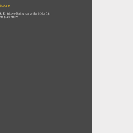
lbaka »
: En fritextsökning kan ge fler bilder från
ma plats/motiv.