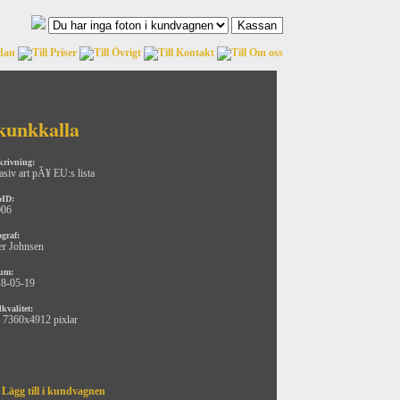
kunkkalla
krivning:
asiv art pÃ¥ EU:s lista
oID:
006
ograf:
er Johnsen
um:
8-05-19
kvalitet:
 7360x4912 pixlar
Lägg till i kundvagnen