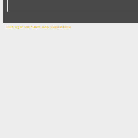
EKID | org.nr: 6604244639 | info(a.)skanskabilder.se