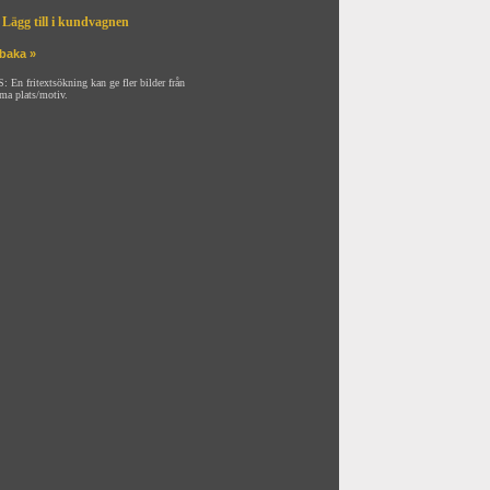
Lägg till i kundvagnen
lbaka »
: En fritextsökning kan ge fler bilder från
ma plats/motiv.