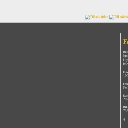
F
Bes
Ige
i s
ko
Fot
10
Fot
Per
Dat
202
Bild
736
4