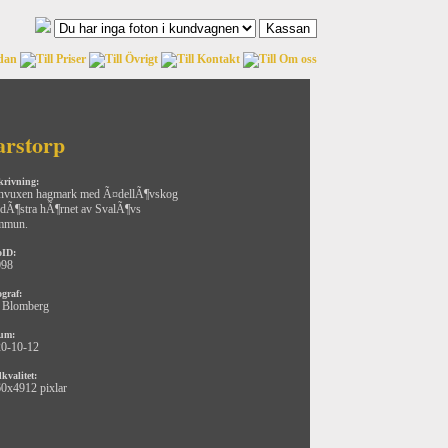
arstorp
krivning:
nvuxen hagmark med Ã¤dellÃ¶vskog
ydÃ¶stra hÃ¶rnet av SvalÃ¶vs
mmun.
oID:
098
ograf:
 Blomberg
um:
0-10-12
kvalitet:
0x4912 pixlar