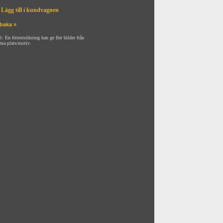
Lägg till i kundvagnen
lbaka »
: En fritextsökning kan ge fler bilder från
ma plats/motiv.