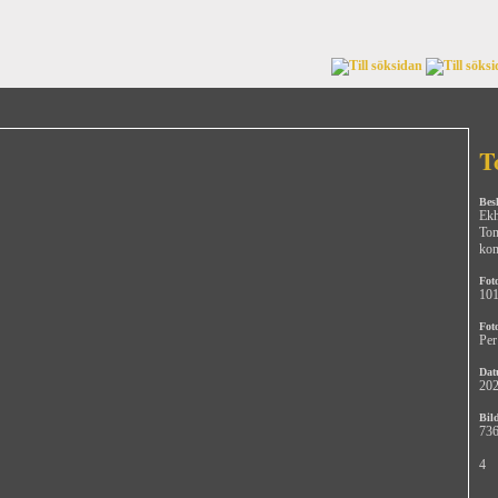
T
Bes
Ekh
To
ko
Fot
10
Fot
Per
Dat
202
Bild
736
4