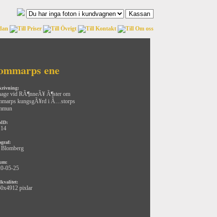
ommarps ene
krivning:
age vid RÃ¶nneÃ¥ Ã¶ster om
mmarps kungsgÃ¥rd i Ã…storps
mmun
oID:
114
ograf:
 Blomberg
um:
0-05-25
kvalitet:
0x4912 pixlar