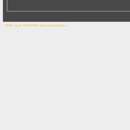
EKID | org.nr: 6604244639 | info(a.)skanskabilder.se