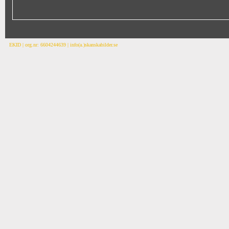
EKID | org.nr: 6604244639 | info(a.)skanskabilder.se