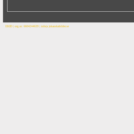
EKID | org.nr: 6604244639 | info(a.)skanskabilder.se