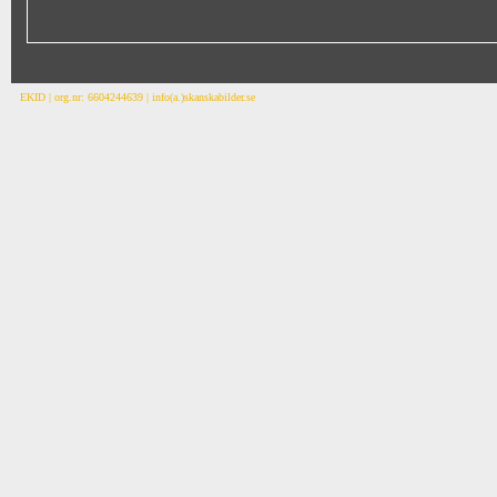
EKID | org.nr: 6604244639 | info(a.)skanskabilder.se