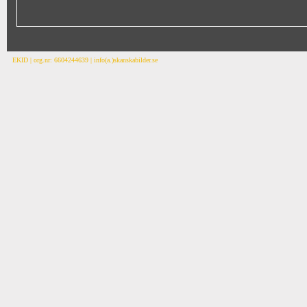
EKID | org.nr: 6604244639 | info(a.)skanskabilder.se