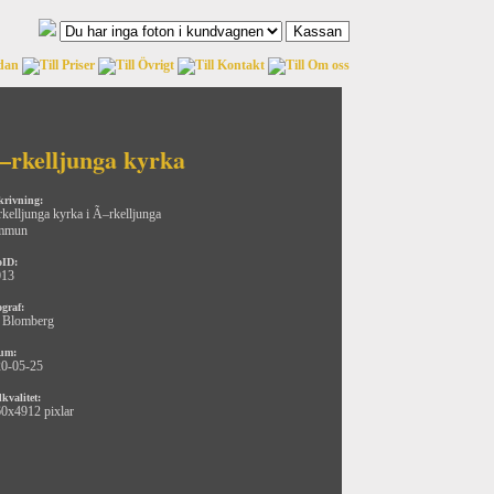
–rkelljunga kyrka
krivning:
kelljunga kyrka i Ã–rkelljunga
mmun
oID:
013
ograf:
 Blomberg
um:
0-05-25
kvalitet:
0x4912 pixlar