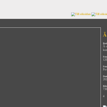
Ã
Bes
Ã–r
ko
Fot
12
Fot
Per
Dat
202
Bild
736
4