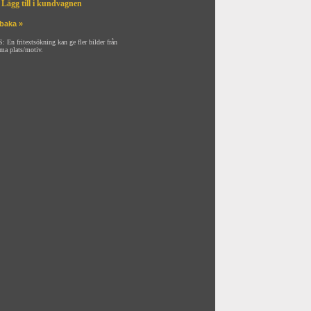
Lägg till i kundvagnen
lbaka »
: En fritextsökning kan ge fler bilder från
ma plats/motiv.