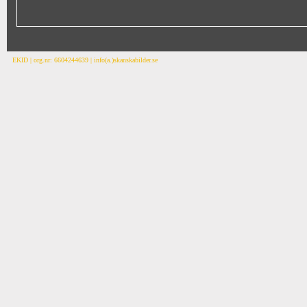
EKID | org.nr: 6604244639 | info(a.)skanskabilder.se