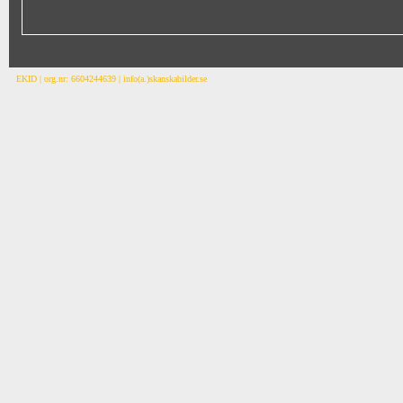
EKID | org.nr: 6604244639 | info(a.)skanskabilder.se