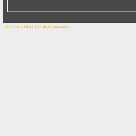
EKID | org.nr: 6604244639 | info(a.)skanskabilder.se