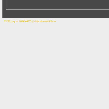
EKID | org.nr: 6604244639 | info(a.)skanskabilder.se