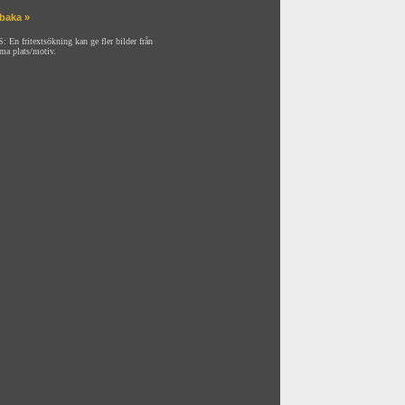
lbaka »
: En fritextsökning kan ge fler bilder från
ma plats/motiv.