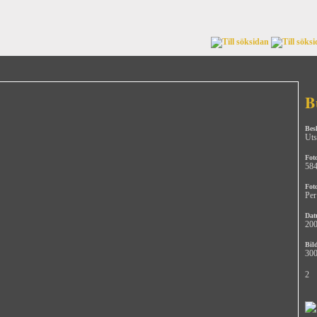
B
Bes
Uts
Fot
58
Fot
Per
Dat
200
Bild
300
2