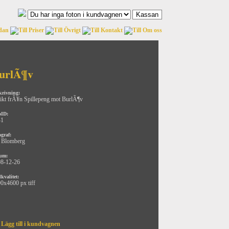
urlÃ¶v
krivning:
ikt frÃ¥n Spillepeng mot BurlÃ¶v
oID:
41
ograf:
 Blomberg
um:
8-12-26
kvalitet:
0x4600 px tiff
Lägg till i kundvagnen