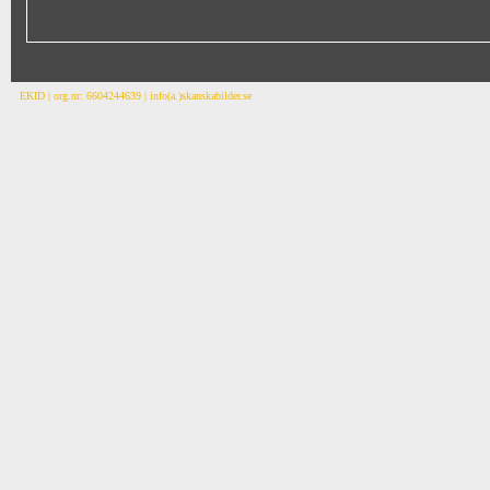
EKID | org.nr: 6604244639 | info(a.)skanskabilder.se