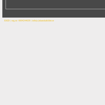
EKID | org.nr: 6604244639 | info(a.)skanskabilder.se