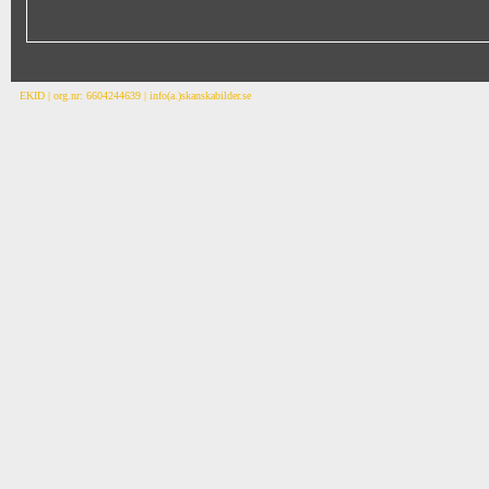
EKID | org.nr: 6604244639 | info(a.)skanskabilder.se