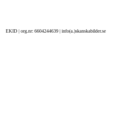
EKID | org.nr: 6604244639 | info(a.)skanskabilder.se