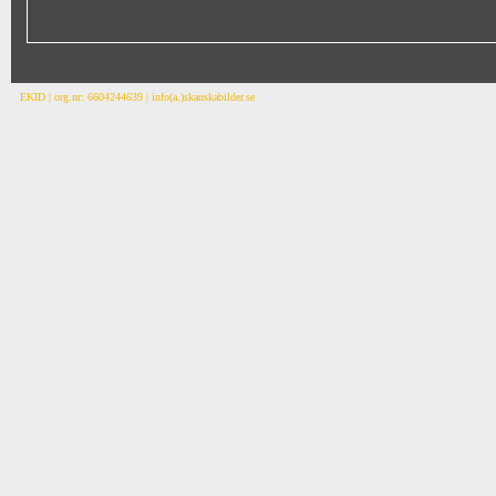
EKID | org.nr: 6604244639 | info(a.)skanskabilder.se