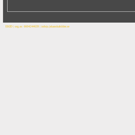
EKID | org.nr: 6604244639 | info(a.)skanskabilder.se