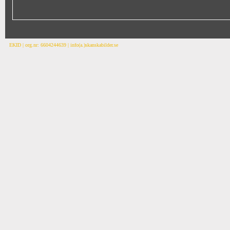
EKID | org.nr: 6604244639 | info(a.)skanskabilder.se