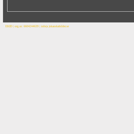
EKID | org.nr: 6604244639 | info(a.)skanskabilder.se