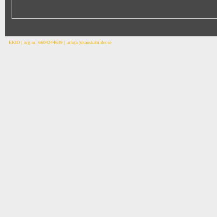
EKID | org.nr: 6604244639 | info(a.)skanskabilder.se