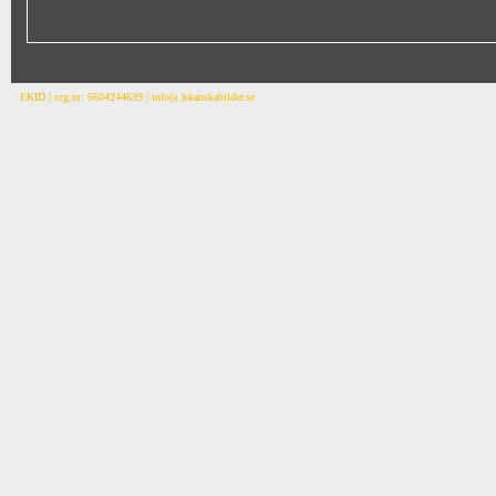
EKID | org.nr: 6604244639 | info(a.)skanskabilder.se