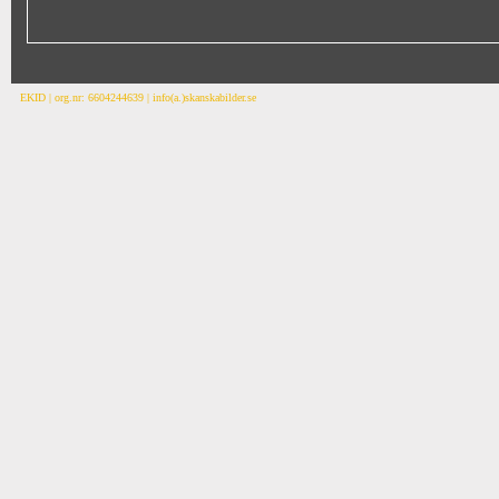
EKID | org.nr: 6604244639 | info(a.)skanskabilder.se