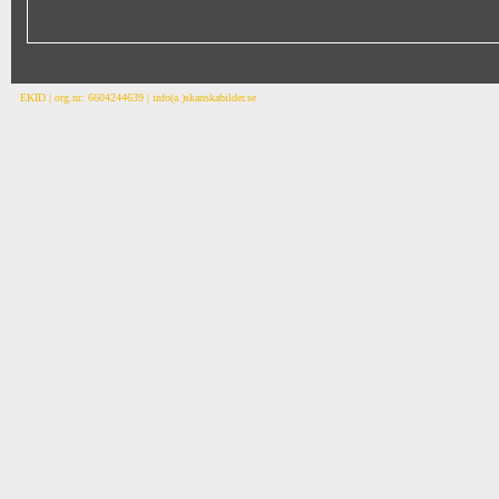
EKID | org.nr: 6604244639 | info(a.)skanskabilder.se