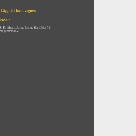
Lägg till i kundvagnen
lbaka »
: En fritextsökning kan ge fler bilder från
ma plats/motiv.