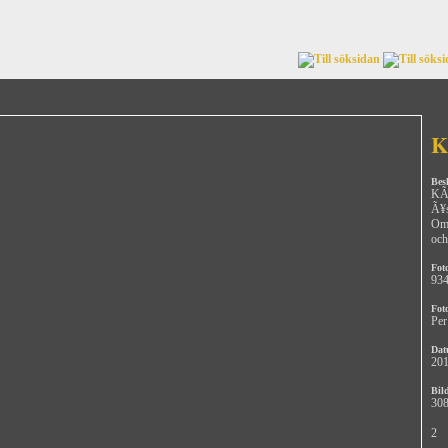
K
Bes
KÃ¥
Ã¥s
Omr
och
Fot
93
Fot
Per
Dat
201
Bild
308
2