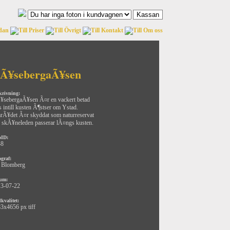
Ã¥sebergaÃ¥sen
krivning:
sebergaÃ¥sen Ã¤r en vackert betad
 intill kusten Ã¶stser om Ystad.
Ã¥det Ã¤r skyddat som naturreservat
 skÃ¥neleden passerar lÃ¤ngs kusten.
oID:
48
ograf:
 Blomberg
um:
3-07-22
kvalitet:
3x4656 px tiff